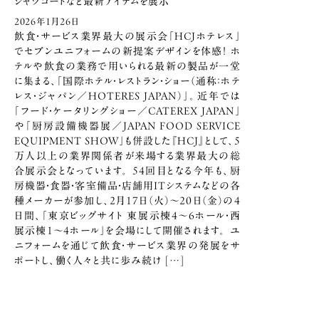
シャツコートなど最新アイテムを展示
2026年1月26日
飲食・サービス業界最大の展示会「HCJホテレス」
でセブンユニフォームの新提案デザインを体感！ ホ
テルや飲食の業務で用いられる最新の製品が一堂
に集まる、「国際ホテル・レストラン・ショー（通称：ホテ
レス・ジャパン／HOTERES JAPAN）」。近年では
「フード・ケータリングショー／CATEREX JAPAN」
や「厨房設備機器展／JAPAN FOOD SERVICE
EQUIPMENT SHOW」も併設した『HCJ』として、5
万人以上の業界関係者が来場する業界最大の総
合展示会となっています。 54回目となる今年も、厨
房機器・食器・客室備品・店舗用ITシステムなどの各
種メーカーが参加し、2月17日（火）～20日（金）の4
日間、「東京ビッグサイト 東展示棟4～6ホール・西
展示棟1～4ホール」を会場にして開催されます。 ユ
ニフォームを通じて飲食・サービス業界の発展をサ
ポートし、働く人々と共に歩み続け […]