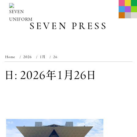
Skip
to
content
SEVEN PRESS
Home
2026
1月
26
日:
2026年1月26日