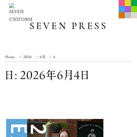
Skip
to
content
SEVEN PRESS
Home
2026
6月
4
日:
2026年6月4日