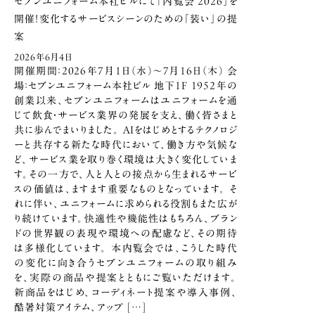
セブンユニフォーム本社ビルにて「内覧会 2026」を
開催！
変化するサービスシーンのための「装い」の提
案
2026年6月4日
開催期間：2026年7月1日（水）～7月16日（木） 会
場：セブンユニフォーム本社ビル 地下1F 1952年の
創業以来、セブンユニフォームはユニフォームを通
じて飲食・サービス業界の発展を支え、働く皆さまと
共に歩んでまいりました。 AIをはじめとするテクノロジ
ーと共存する新たな時代において、働き方や気候な
ど、サービス業を取り巻く環境は大きく変化していま
す。その一方で、人と人との接点から生まれるサービ
スの価値は、ますます重要なものとなっています。 そ
れに伴い、ユニフォームに求められる役割もまた広が
り続けています。快適性や機能性はもちろん、ブラン
ドの世界観の表現や環境への配慮など、その期待
は多様化しています。 本内覧会では、こうした時代
の変化に向き合うセブンユニフォームの取り組み
を、実際の商品や提案とともにご覧いただけます。
新商品をはじめ、コーディネート提案や導入事例、
酷暑対策アイテム、アップ […]