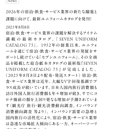
News
2026年の宿泊・飲食・サービス業界の
新たな躍進と
課題に向けて、
最新ユニフォームカタログを発刊！
2025年8月8日
宿泊・飲食・サービス業界の課題を解決するアイテム
満載の最新カタログ、「SEVEN UNIFORM
CATALOG 75」。 1952年の創業以来、ユニフォ
ームを通じて宿泊・飲食・サービス業界の発展をサ
ポートし続けている「セブンユニフォーム」。その全商
品を掲載した総合紙本カタログの最新版『SEVEN
UNIFORM CATALOG 75』が完成しました。
（2025年8月8日より配布・発送スタート） 宿泊・飲
食・サービス業界は近年、大幅なV字回復基調でプ
ラス成長が続いています。日本人国内旅行消費額も
訪日外国人旅行消費額も年々増加が続き、すでにコ
ロナ禍前の額を上回り更なる増加が予測されていま
す（観光庁 旅行・観光消費動向調査、インバウンド
消費動向調査 等より）。 インバウンド需要の急増と
国内旅行の活性化により、宿泊・飲食・サービス業界
は急速な市場拡大傾向にある一方、オーバーツーリ