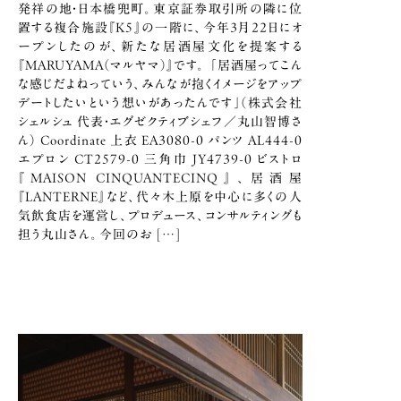
発祥の地・日本橋兜町。東京証券取引所の隣に位
置する複合施設『K5』の一階に、今年3月22日にオ
ープンしたのが、新たな居酒屋文化を提案する
『MARUYAMA（マルヤマ）』です。 「居酒屋ってこん
な感じだよねっていう、みんなが抱くイメージをアップ
デートしたいという想いがあったんです」（株式会社
シェルシュ 代表・エグゼクティブシェフ／丸山智博さ
ん） Coordinate 上衣 EA3080-0 パンツ AL444-0
エプロン CT2579-0 三角巾 JY4739-0 ビストロ
『MAISON CINQUANTECINQ』、居酒屋
『LANTERNE』など、代々木上原を中心に多くの人
気飲食店を運営し、プロデュース、コンサルティングも
担う丸山さん。今回のお […]