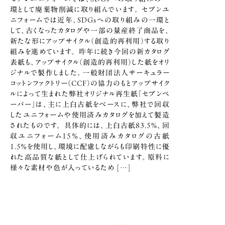
環として廃棄物削減に取り組んでいます。 セブンユ
ニフォームでは近年、SDGsへの取り組みの一環と
して、古くなったカタログや一部の量産終了商品を、
新たな形にアップサイクル（創造的再利用）する取り
組みを進めています。 昨年に続き今回の新カタログ
表紙も、アップサイクル（創造的再利用）した紙をオリ
ジナルで製作しました。一般財団法人サーキュラー
コットンファクトリー（CCF）の協力のもとアップサイク
ルによって生まれた弊社オリジナル再生紙「セブンペ
ーパー」は、主に上白古紙をベースに、弊社で回収
したユニフォームや使用済みカタログを加えて製造
されたものです。 具体的には、上白古紙83.5%、回
収ユニフォーム15％、使用済みカタログの古紙
1.5％を使用し、環境に配慮しながらも印刷特性に優
れた高品質な紙として仕上げられています。原料に
様々な素材や色が入っているため […]