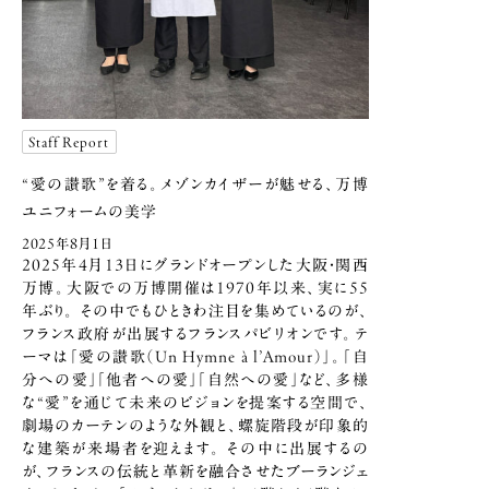
Staff Report
“愛の讃歌”を着る。
メゾンカイザーが魅せる、
万博
ユニフォームの美学
2025年8月1日
2025年4月13日にグランドオープンした大阪・関西
万博。大阪での万博開催は1970年以来、実に55
年ぶり。 その中でもひときわ注目を集めているのが、
フランス政府が出展するフランスパビリオンです。テ
ーマは「愛の讃歌（Un Hymne à l’Amour）」。「自
分への愛」「他者への愛」「自然への愛」など、多様
な“愛”を通じて未来のビジョンを提案する空間で、
劇場のカーテンのような外観と、螺旋階段が印象的
な建築が来場者を迎えます。 その中に出展するの
が、フランスの伝統と革新を融合させたブーランジェ