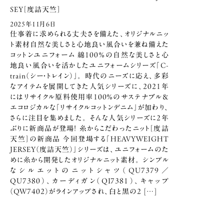
SEY［度詰天竺］
2025年11月6日
仕事着に求められる丈夫さを備えた、オリジナルニッ
ト素材自然な美しさと心地良い風合いを兼ね備えた
コットンユニフォーム 綿100％の自然な美しさと心
地良い風合いを活かしたユニフォームシリーズ「C-
train（シー・トレイン）」。 時代のニーズに応え、多彩
なアイテムを展開してきた人気シリーズに、2021年
にはリサイクル原料使用率100％のサステナブル＆
エコロジカルな「リサイクルコットンデニム」が加わり、
さらに注目を集めました。 そんな人気シリーズに2年
ぶりに新商品が登場！ 糸からこだわったニット［度詰
天竺］の新商品 今回登場する「HEAVYWEIGHT
JERSEY（度詰天竺）」シリーズは、ユニフォームのた
めに糸から開発したオリジナルニット素材。 シンプル
なシルエットのニットシャツ（QU7379／
QU7380）、カーディガン（QI7381）、キャップ
（QW7402）がラインアップされ、白と黒の2 […]