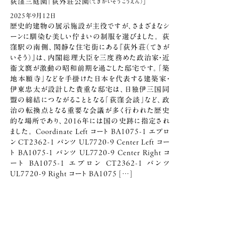
荻窪三庭園「荻外荘公園
」
（てきがいそうこうえん）
2025年9月12日
歴史的建物の展示施設が主役ですが、さまざまなシ
ーンに馴染む美しい佇まいの制服を選びました。 荻
窪駅の南側、閑静な住宅街にある『荻外荘（てきが
いそう）』は、内閣総理大臣を三度務めた政治家・近
衞文麿が激動の昭和前期を過ごした邸宅です。「築
地本願寺」などを手掛けた日本を代表する建築家・
伊東忠太が設計した貴重な邸宅は、日独伊三国同
盟の締結につながることとなる「荻窪会談」など、政
治の転換点となる重要な会議が多く行われた歴史
的な場所であり、2016年には国の史跡に指定され
ました。 Coordinate Left コート BA1075-1 エプロ
ン CT2362-1 パンツ UL7720-9 Center Left コー
ト BA1075-1 パンツ UL7720-9 Center Right コ
ート BA1075-1 エプロン CT2362-1 パンツ
UL7720-9 Right コート BA1075 […]