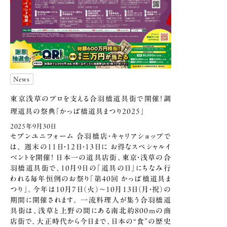
News
東京浅草のプロを支える合羽橋道具街で開催！
調
理道具の祭典「かっぱ橋道具まつり2025」
2025年9月30日
セブンユニフォーム 合羽橋店・キャリアショップで
は、 週末の11日・12日・13日に お得なスペシャルイ
ベントを開催！ 日本一の道具店街、東京・浅草の合
羽橋道具街で、10月9日の「道具の日」にちなみ行
われる毎年恒例のお祭り「第40回 かっぱ橋道具ま
つり」。今年は10月7日（火）～10月13日（月・祝）の
期間に開催されます。 一流料理人が集う合羽橋道
具街は、浅草と上野の間にある南北約800ｍの商
店街で、大正時代から今日まで、日本の“食”の歴史