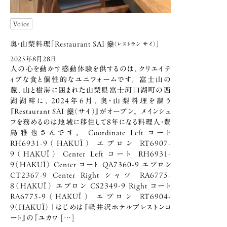
Voice
燊
奥・山梨料理「Restaurant SAI
」
（レストラン サイ）
2025年8月28日
人の心を動かす感動体験を供するのは、クリエイテ
ィブな食と個性的なユニフォームです。 富士山の
麓、山と樹海に囲まれた山梨県富士河口湖町の西
湖湖畔に、2024年6月、奥・山梨料理を謳う
『Restaurant SAI 燊（サイ）』がオープン。 メインシェ
フを務めるのは地域に移住して8年になる料理人・豊
島雅也さんです。 Coordinate Left コート
RH6931-9（HAKUÏ） エプロン RT6907-
9（HAKUÏ） Center Left コート RH6931-
9（HAKUÏ） Center コート QA7360-9 エプロン
CT2367-9 Center Right シャツ RA6775-
8（HAKUÏ） エプロン CS2349-9 Right コート
RA6775-9（HAKUÏ） エプロン RT6904-
9（HAKUÏ） 「はじめは『軽井沢ホテルブレストンコ
ート』の『ユカワ […]