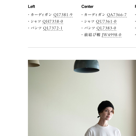
Left
Center
カーディガン
QI7381-9
カーディガン
QA7366-7
シャツ
QH7358-0
シャツ
QU7361-0
パンツ
QL7372-1
パンツ
QL7383-0
前結び帽
JW4998-0