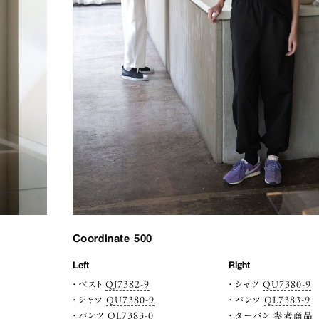
Coordinate 500
Left
Right
ベスト
QJ7382-9
シャツ
QU7380-9
シャツ
QU7380-9
パンツ
QL7383-9
パンツ
QL7383-0
ターバン 参考商品