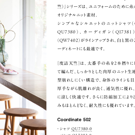
竺）
」シリーズは、ユニフォームのために糸
オリジナルニット素材。
シンプルなシルエットのニットシャツ（Q
QU7380）、カーディガン（QI738
（QW7402）がラインアップされ、白と黒
ーディネートにも最適です。
［度詰天竺］は、太番手の糸を2本撚りに
て編んだ、しっかりとした肉厚のニット生地
型崩れしにくい構造で、身体のラインも目
厚手ながら肌離れが良く、通気性に優れ
に涼しく快適です。さらに防縮加工により
みもほとんどなく、耐久性にも優れています
Coordinate 502
シャツ
QU7380-0