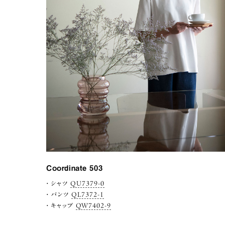
Coordinate 503
シャツ
QU7379-0
パンツ
QL7372-1
キャップ
QW7402-9