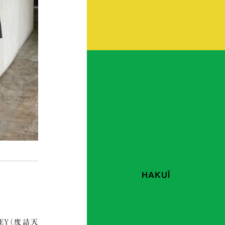
HAKUÏ
RSEY（度詰天