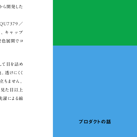
から開発した
U7379／
1）、キャップ
の2色展開でコ
して目を詰め
。透けにくく
立ちません。
、見た目以上
洗濯による縮
。
プロダクトの話