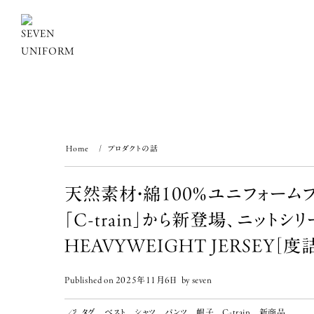
Skip
to
content
Home
プロダクトの話
天然素材・綿100％ユニフォーム
「C-train」から新登場、ニットシ
HEAVYWEIGHT JERSEY［度
Published on
2025年11月6日
by
seven
タグ
,
ベスト
,
シャツ
,
パンツ
,
帽子
,
C-train
,
新商品