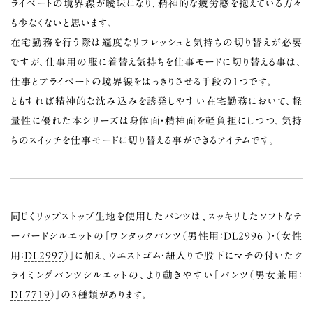
ライベートの境界線が曖昧になり、精神的な疲労感を抱えている方々
も少なくないと思います。
在宅勤務を行う際は適度なリフレッシュと気持ちの切り替えが必要
ですが、仕事用の服に着替え気持ちを仕事モードに切り替える事は、
仕事とプライベートの境界線をはっきりさせる手段の１つです。
ともすれば精神的な沈み込みを誘発しやすい在宅勤務において、軽
量性に優れた本シリーズは身体面・精神面を軽負担にしつつ、気持
ちのスイッチを仕事モードに切り替える事ができるアイテムです。
同じくリップストップ生地を使用したパンツは、スッキリしたソフトなテ
ーパードシルエットの「ワンタックパンツ（男性用：
DL2996
）・（女性
用：
DL2997
）」に加え、ウエストゴム・紐入りで股下にマチの付いたク
ライミングパンツシルエットの、より動きやすい「パンツ（男女兼用：
DL7719
）」の3種類があります。