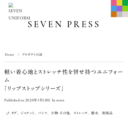
Skip
to
content
SEVEN PRESS
Home
プロダクトの話
軽い着心地とストレッチ性を併せ持つユニフォー
ム
「リップストップシリーズ」
Published on
2020年5月18日
by
seven
タグ
,
ジャケット
,
パンツ
,
小物･その他
,
ストレッチ
,
撥水
,
新商品