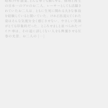
昭和39年創業、どんな車でも蘇らせる、 修理と再生
の日本一のプロのお二人。 レーサーとしても活躍さ
れていたお二人は、 ともに生死に関わる大きな事故
を経験していると聞いていた。 けれど出迎えてくれた
姿はそんな気配を全く感じさせない、 やさしい笑顔
がとても印象的だった。 ところせましと並べられたバ
イク・車は、 その道に詳しくない人をも興奮させる圧
巻の光景。 お二人の […]