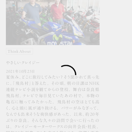
Think About
やさしいクレイジー
2021年10月25日
夏休み、どこに旅行してみたい？ そう聞かれて真っ先
に、「飛鳥村」と答えた。 その頃、朝の日課はNHK
連続テレビ小説を観てからの登校。 舞台は奈良県
飛鳥村。テレビで毎日見ていたあの村で、 本物の
亀石に触ってみたかった。 飛鳥村の空はとても高
く、心と頭に風が通り抜ける。 パワーがみなぎって、
なんでも出来そうな爽快感があった。 以来、約20年
ぶりの奈良。 そんな久々の訪問で会いに行ったの
は、 クレイジーモーターワークスの向井会長・社長。