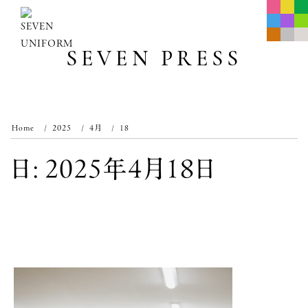
Skip
to
content
SEVEN PRESS
Home
2025
4月
18
日:
2025年4月18日