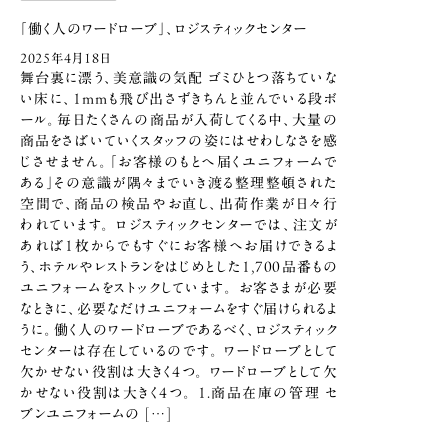
「働く人のワードローブ」、ロジスティックセンター
2025年4月18日
舞台裏に漂う、美意識の気配 ゴミひとつ落ちていな
い床に、1mmも飛び出さずきちんと並んでいる段ボ
ール。毎日たくさんの商品が入荷してくる中、大量の
商品をさばいていくスタッフの姿にはせわしなさを感
じさせません。「お客様のもとへ届くユニフォームで
ある」その意識が隅々までいき渡る整理整頓された
空間で、商品の検品やお直し、出荷作業が日々行
われています。 ロジスティックセンターでは、注文が
あれば1枚からでもすぐにお客様へお届けできるよ
う、ホテルやレストランをはじめとした1,700品番もの
ユニフォームをストックしています。 お客さまが必要
なときに、必要なだけユニフォームをすぐ届けられるよ
うに。働く人のワードローブであるべく、ロジスティック
センターは存在しているのです。 ワードローブとして
欠かせない役割は大きく4つ。 ワードローブとして欠
かせない役割は大きく4つ。 1.商品在庫の管理 セ
ブンユニフォームの […]