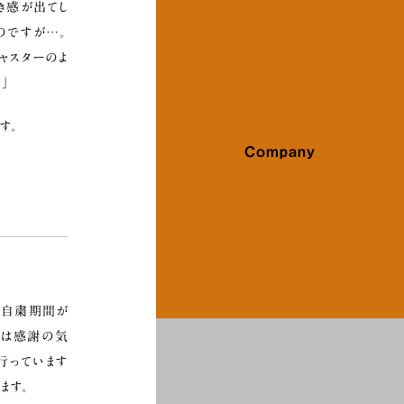
き感が出てし
のですが…。
ャスターのよ
」
す。
Company
、自粛期間が
へは感謝の気
行っています
ます。