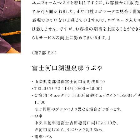
ユニフォーム・マスクを着用してすぐに、お客様から『販売
すか？』と聞かれました。まだ自社ロゴマークに見合う世
表現できていないと感じていますので、ロゴマーク入り
は致しません。ですが、お客様の期待を上回ることができる
らもサービスの向上に努めてまいります。」
（第7部 E.S.）
富士河口湖温泉郷 うぶや
山梨県南都留郡富士河口湖町浅川10
TEL:0555-72-1145（10:00～20:00）
ご宿泊：チェックイン15:00（最終チェックイン：18:00）
11:00
※ご利用のプランにより異なる場合がございます。
お車
中央自動車道富士吉田線河口湖ICより10分。
※河口湖ICから、うぶやまで約3.5km。
電車・バス