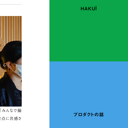
HAKUÏ
「みんなで揃
プロダクトの話
の2点に共感さ