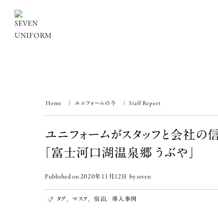
Skip
to
content
Home
ユニフォームの今
Staff Report
ユニフォームがスタッフと会社の
「富士河口湖温泉郷 うぶや」
Published on
2020年11月12日
by
seven
タグ
,
マスク
,
宿泊
,
導入事例