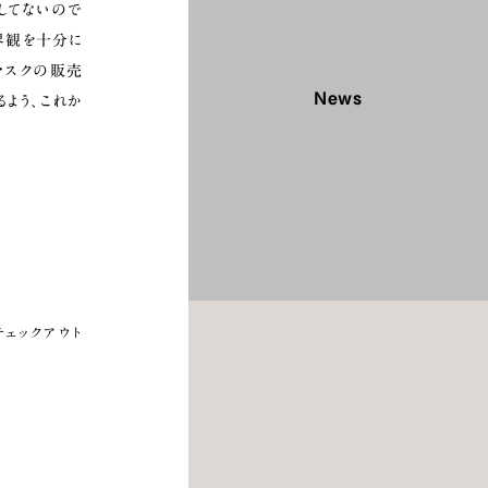
してないので
界観を十分に
マスクの販売
News
よう、これか
／チェックアウト