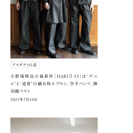
プロダクトの話
小野塚秋良の最新作「HAKUÏ 33」は
“デニ
ム”と“道着”の融合
袴エプロン、空手パンツ、陣
羽織ベスト
2025年7月10日