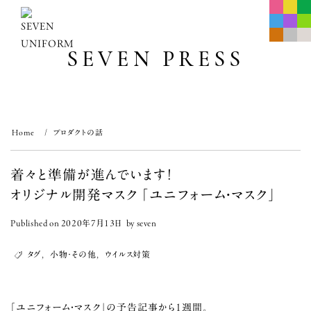
Skip
to
content
SEVEN PRESS
Home
プロダクトの話
着々と準備が進んでいます！
オリジナル開発マスク 「ユニフォーム・マスク」
Published on
2020年7月13日
by
seven
タグ
,
小物･その他
,
ウイルス対策
「ユニフォーム・マスク」の予告記事
から1週間。