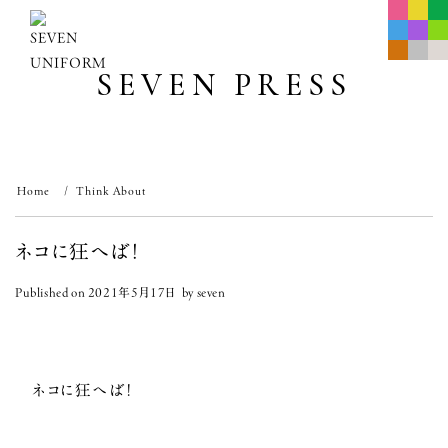
Skip
to
content
SEVEN PRESS
Home
Think About
ネコに狂へば！
Published on
2021年5月17日
by
seven
ネコに狂へば！