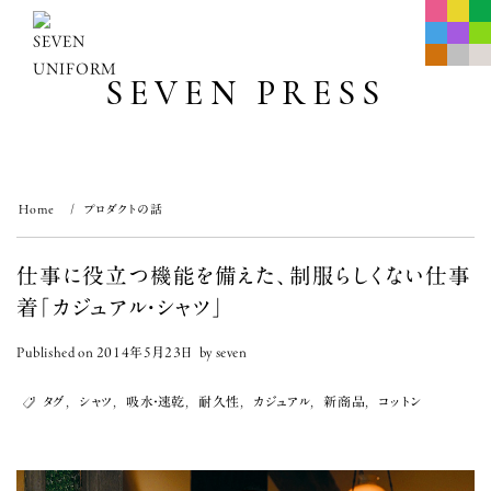
Skip
to
content
SEVEN PRESS
Home
プロダクトの話
仕事に役立つ機能を備えた、制服らしくない仕事
着「カジュアル・シャツ」
Published on
2014年5月23日
by
seven
タグ
,
シャツ
,
吸水・速乾
,
耐久性
,
カジュアル
,
新商品
,
コットン