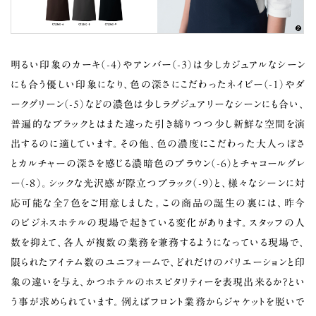
明るい印象のカーキ（-4）やアンバー（-3）は少しカジュアルなシーン
にも合う優しい印象になり、色の深さにこだわったネイビー（-1）やダ
ークグリーン（-5）などの濃色は少しラグジュアリーなシーンにも合い、
普遍的なブラックとはまた違った引き締りつつ少し新鮮な空間を演
出するのに適しています。その他、色の濃度にこだわった大人っぽさ
とカルチャーの深さを感じる濃暗色のブラウン（-6）とチャコールグレ
ー（-8）。シックな光沢感が際立つブラック（-9）と、様々なシーンに対
応可能な全7色をご用意しました。この商品の誕生の裏には、昨今
のビジネスホテルの現場で起きている変化があります。スタッフの人
数を抑えて、各人が複数の業務を兼務するようになっている現場で、
限られたアイテム数のユニフォームで、どれだけのバリエーションと印
象の違いを与え、かつホテルのホスピタリティーを表現出来るか？とい
う事が求められています。例えばフロント業務からジャケットを脱いで