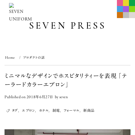
Skip
to
content
SEVEN PRESS
Home
プロダクトの話
ミニマルなデザインでホスピタリティーを表現 「テ
ーラードカラーエプロン」
Published on
2018年6月27日
by
seven
タグ
,
エプロン
,
ホテル
,
制電
,
フォーマル
,
新商品