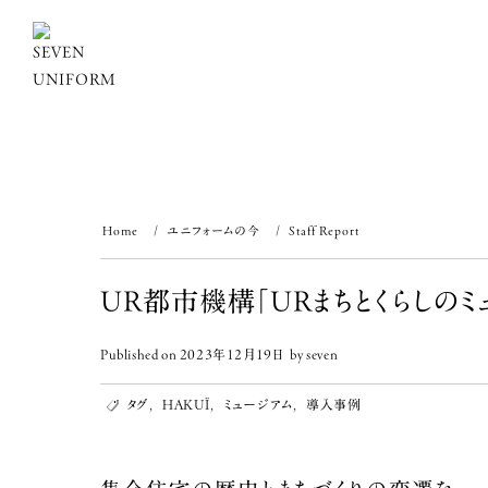
Skip
to
content
Home
ユニフォームの今
Staff Report
UR都市機構「URまちとくらしのミ
Published on
2023年12月19日
by
seven
タグ
,
HAKUÏ
,
ミュージアム
,
導入事例