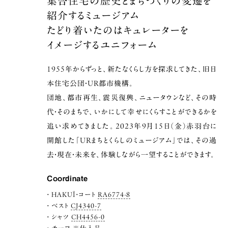
集合住宅の歴史とまちづくりの変遷を
紹介するミュージアム
たどり着いたのはキュレーターを
イメージするユニフォーム
1955年からずっと、新たなくらし方を探求してきた、旧日
本住宅公団・UR都市機構。
団地、都市再生、震災復興、ニュータウンなど、その時
代・そのまちで、いかにして幸せにくらすことができるかを
追い求めてきました。2023年9月15日（金）赤羽台に
開館した「URまちとくらしのミュージアム」では、その過
去・現在・未来を、体験しながら一望することができます。
Coordinate
HAKUÏ・コート
RA6774-8
ベスト
CJ4340-7
シャツ
CH4456-0