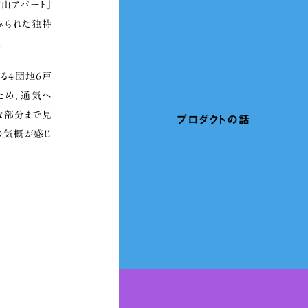
山アパート」
みられた独特
。
る４団地６戸
ため、通気へ
な部分まで見
プロダクトの話
々の気概が感じ