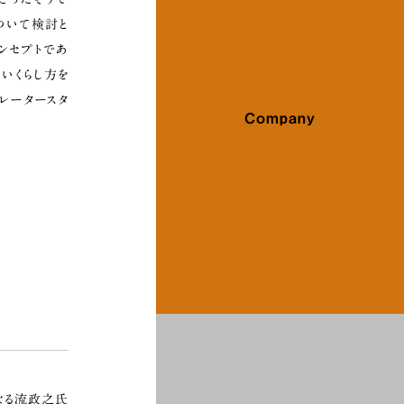
ついて検討と
ンセプトであ
いくらし方を
レータースタ
Company
なる流政之氏