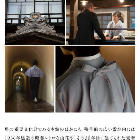
県の重要文化財である本館のほかにも、積善館の広い敷地内には
1936年建造の昭和レトロな山荘や、その50年後に建てられた豪奢