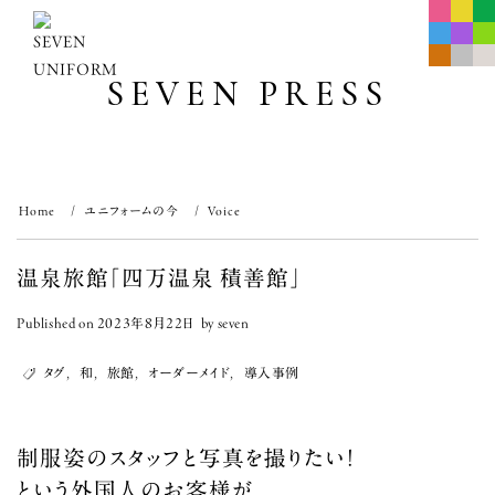
Skip
to
content
SEVEN PRESS
Home
ユニフォームの今
Voice
温泉旅館「四万温泉 積善館」
Published on
2023年8月22日
by
seven
タグ
,
和
,
旅館
,
オーダーメイド
,
導入事例
制服姿のスタッフと写真を撮りたい！
という外国人のお客様が